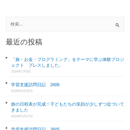
シ
ニ
ア
検
向
索
け
対
ス
最近の投稿
マ
象
ホ
:
講
「旅・お金・プログラミング」をテーマに学ぶ体験プロジ
ェクト プレスしました。
座
2026年7月9日
を
開
学習支援訪問日記 2606
催
2026年6月30日
し
ま
旅の日程表が完成！子どもたちの笑顔が少しずつ近づいて
し
きました
た！
2026年6月27日
学習支援訪問日記 2605