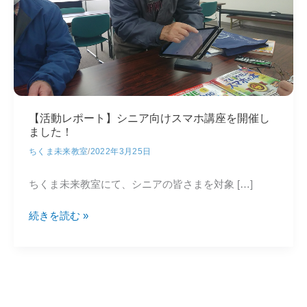
【活動レポート】シニア向けスマホ講座を開催し
ました！
ちくま未来教室
/
2022年3月25日
ちくま未来教室にて、シニアの皆さまを対象 […]
【活
続きを読む »
動
レ
ポ
ー
ト】