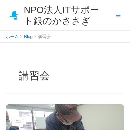
内
NPO法人ITサポー
容
を
ト銀のかささぎ
ス
キ
ホーム
Blog
講習会
ッ
プ
講習会