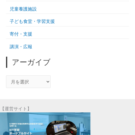
児童養護施設
子ども食堂・学習支援
寄付・支援
講演・広報
アーガイブ
ア
ー
ガ
イ
【運営サイト】
ブ