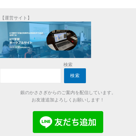
ガ
イ
【運営サイト】
ブ
検索
検索
銀のかささぎからのご案内を配信しています。
お友達追加よろしくお願いします！