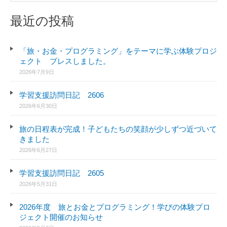
グ
対
ラ
最近の投稿
ミ
象
ン
:
グ
「旅・お金・プログラミング」をテーマに学ぶ体験プロジ
ェクト プレスしました。
し
2026年7月9日
よ
う！
学習支援訪問日記 2606
2026年6月30日
旅の日程表が完成！子どもたちの笑顔が少しずつ近づいて
きました
2026年6月27日
学習支援訪問日記 2605
2026年5月31日
2026年度 旅とお金とプログラミング！学びの体験プロ
ジェクト開催のお知らせ