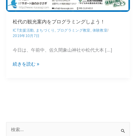
松代の観光案内をプログラミングしよう！
ICT支援活動
,
まちづくり
,
プログラミング教室
,
体験教室
/
2019年10月7日
今日は、午前中、佐久間象山神社や松代大本 […]
松
続きを読む »
代
の
観
光
案
内
を
プ
検
ロ
索