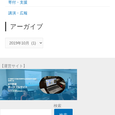
寄付・支援
講演・広報
アーガイブ
ア
ー
ガ
イ
【運営サイト】
ブ
検索