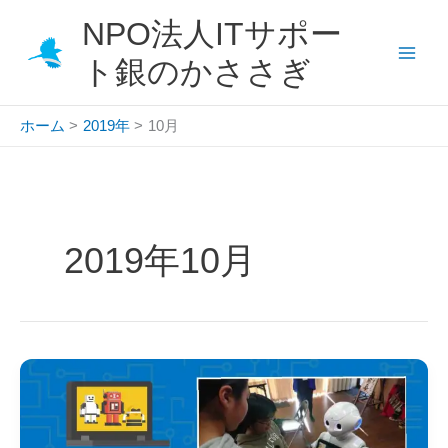
内
NPO法人ITサポー
容
を
ト銀のかささぎ
ス
キ
ホーム
2019年
10月
ッ
プ
2019年10月