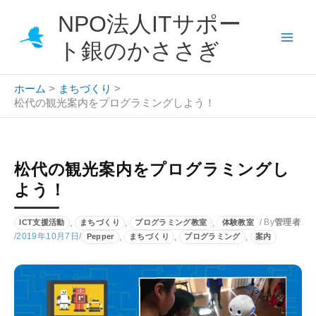
内
NPO法人ITサポー
容
を
ト銀のかささぎ
ス
キ
ホーム
まちづくり
ッ
松代の観光案内をプログラミングしよう！
プ
松代の観光案内をプログラミングし
よう！
,
,
,
/ By
管理者
ICT支援活動
まちづくり
プログラミング教室
体験教室
/
2019年10月7日
/
,
,
,
Pepper
まちづくり
プログラミング
案内