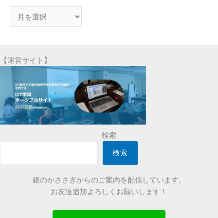
ア
ー
ガ
イ
【運営サイト】
ブ
検索
検索
銀のかささぎからのご案内を配信しています。
お友達追加よろしくお願いします！