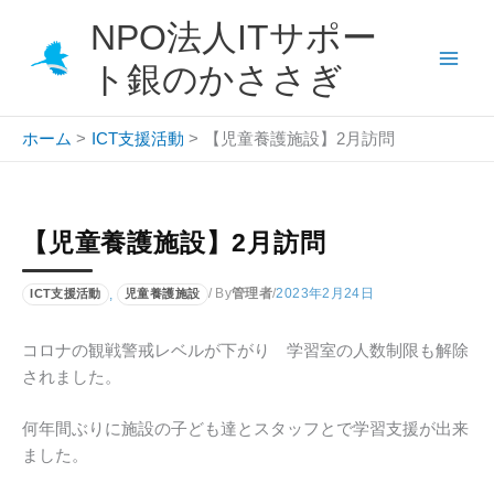
内
NPO法人ITサポー
容
を
ト銀のかささぎ
ス
キ
ホーム
ICT支援活動
【児童養護施設】2月訪問
ッ
プ
【児童養護施設】2月訪問
,
/ By
管理者
/
2023年2月24日
ICT支援活動
児童養護施設
コロナの観戦警戒レベルが下がり 学習室の人数制限も解除
されました。
何年間ぶりに施設の子ども達とスタッフとで学習支援が出来
ました。