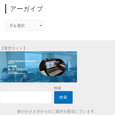
アーガイブ
ア
ー
ガ
イ
【運営サイト】
ブ
検索
検索
銀のかささぎからのご案内を配信しています。