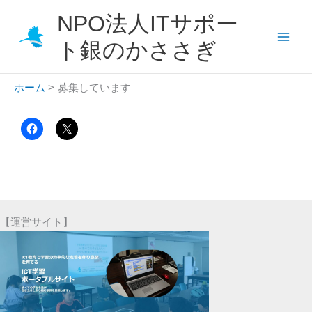
内
NPO法人ITサポー
容
を
ト銀のかささぎ
ス
キ
ホーム
募集しています
ッ
プ
【運営サイト】